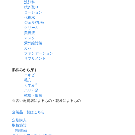
洗顔料
拭き取り
ローション
化粧水
ジェル/乳液/
クリーム
美容液
マスク
紫外線対策
カバー
ファンデーション
サプリメント
肌悩みから探す
ニキビ
毛穴
※
くすみ
ハリ不足
乾燥・敏感
※古い角質層によるもの・乾燥によるもの
全製品一覧はこちら
定期購入
取扱施設
─ 医師監修 ─