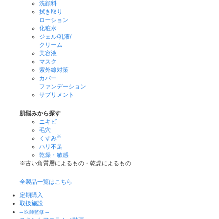
洗顔料
拭き取り
ローション
化粧水
ジェル/乳液/
クリーム
美容液
マスク
紫外線対策
カバー
ファンデーション
サプリメント
肌悩みから探す
ニキビ
毛穴
※
くすみ
ハリ不足
乾燥・敏感
※古い角質層によるもの・乾燥によるもの
全製品一覧はこちら
定期購入
取扱施設
─ 医師監修 ─