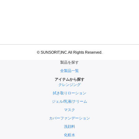
© SUNSORIT,INC.All Rights Reserved.
製品を探す
全製品一覧
アイテムから探す
クレンジング
拭き取りローション
ジェル/乳液/クリーム
マスク
カバーファンデーション
洗顔料
化粧水