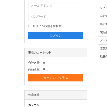
ショ
会社名
所在
ログイン状態を保持する
電話
メー
営業
現在のカートの中
取扱
合計数量：
0
商品金額：
0 円
カートの中を見る
検索条件
カテゴリ