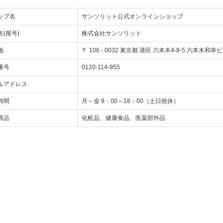
ップ名
サンソリット公式オンラインショップ
(屋号)
株式会社サンソリット
地
〒
106
-
0032
東京都 港区 六本木4-8-5 六本木和幸ビ
番号
0120-114-955
ルアドレス
時間
月～金 9：00～18：00（土日祝休）
商品
化粧品、健康食品、医薬部外品