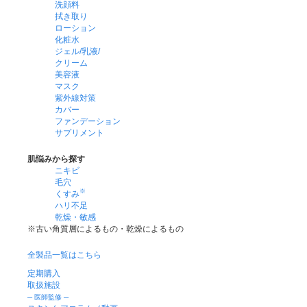
洗顔料
拭き取り
ローション
化粧水
ジェル/乳液/
クリーム
美容液
マスク
紫外線対策
カバー
ファンデーション
サプリメント
肌悩みから探す
ニキビ
毛穴
※
くすみ
ハリ不足
乾燥・敏感
※古い角質層によるもの・乾燥によるもの
全製品一覧はこちら
定期購入
取扱施設
─ 医師監修 ─