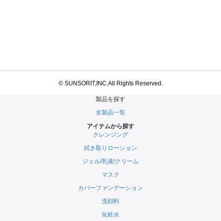
© SUNSORIT,INC.All Rights Reserved.
製品を探す
全製品一覧
アイテムから探す
クレンジング
拭き取りローション
ジェル/乳液/クリーム
マスク
カバーファンデーション
洗顔料
化粧水