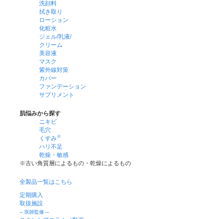
洗顔料
拭き取り
ローション
化粧水
ジェル/乳液/
クリーム
美容液
マスク
紫外線対策
カバー
ファンデーション
サプリメント
肌悩みから探す
ニキビ
毛穴
※
くすみ
ハリ不足
乾燥・敏感
※古い角質層によるもの・乾燥によるもの
全製品一覧はこちら
定期購入
取扱施設
─ 医師監修 ─