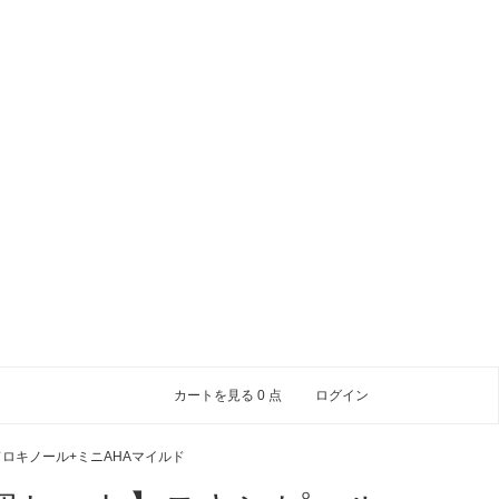
カートを見る
0
点
ログイン
ロキノール+ミニAHAマイルド