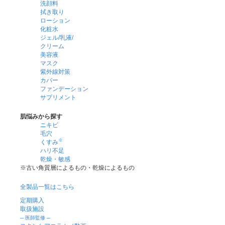
洗顔料
拭き取り
ローション
化粧水
ジェル/乳液/
クリーム
美容液
マスク
紫外線対策
カバー
ファンデーション
サプリメント
肌悩みから探す
ニキビ
毛穴
※
くすみ
ハリ不足
乾燥・敏感
※古い角質層によるもの・乾燥によるもの
全製品一覧はこちら
定期購入
取扱施設
─ 医師監修 ─